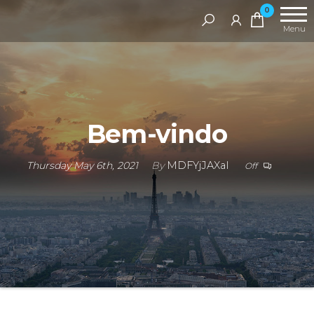
0
Menu
Bem-vindo
Thursday May 6th, 2021
By
MDFYjJAXaI
Off